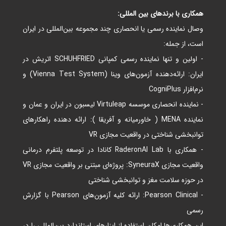
همکاری با برندهای بین‌ المللی:
وصال نماینده رسمی یا انحصاری چند مجموعه بین‌المللی در ایران
است، از جمله:
- اولین و تنها نماینده رسمی کمپانی
SCHUHFRIED اتریش در
ایران: ارائه‌دهنده آزمون‌های وینا (Vienna Test System) و
نرم‌افزار CogniPlus
- نماینده انحصاری موسسه Virtuleap لیسبون در ایران و عمان و
نماینده MENA ( خاورمیانه و آفریقا ): ارائه دهنده راهکارهای
توانبخشی شناختی در واقعیت مجازی VR
- همکاری با RaderonAI Lab کانادا در توسعه پلتفرم درمانی
واقعیت مجازی SyneuraX: پروژه‌ای مبتنی بر واقعیت مجازی VR
در حوزه سلامت مغز و توانبخشی شناختی
- Pearson Clinical: ارائه کلیه آزمون‌های Pearson با گزارش
رسمی
این همکاری‌ها امکان استفاده از ابزارهای استاندارد بین‌المللی را در