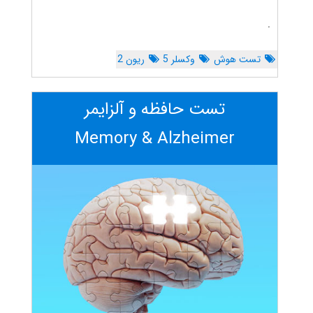
.
تست هوش
وکسلر 5
ریون 2
تست حافظه و آلزایمر
Memory & Alzheimer