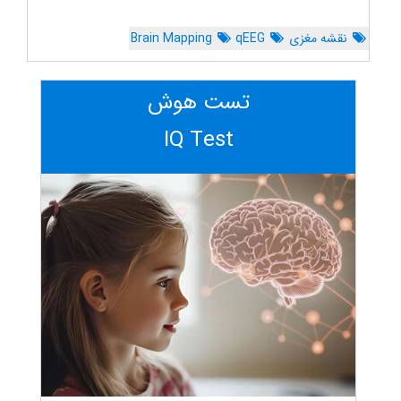
نقشه مغزی
qEEG
Brain Mapping
تست هوش
IQ Test