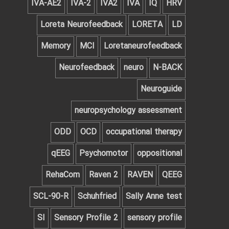
IVA-AE2
IVA-2
IVA2
IVA
IQ
HRV
Loreta Neurofeedback
LORETA
LD
Memory
MCI
Loretaneurofeedback
Neurofeedback
neuro
N-BACK
Neuroguide
neuropsychology assessment
ODD
OCD
occupational therapy
qEEG
Psychomotor
oppositional
RehaCom
Raven 2
RAVEN
QEEG‌
SCL-90-R
Schuhfried
Sally Anne test
SI
Sensory Profile 2
sensory profile