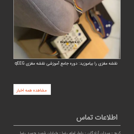
نقشه مغزی را بیاموزید: دوره جامع آموزشی نقشه مغزی qEEG
مشاهده همه اخبار
اطلاعات تماس
کرج - ميدان آزادگان - بلوار امام رضا - خيابان شهيد حميد رضا