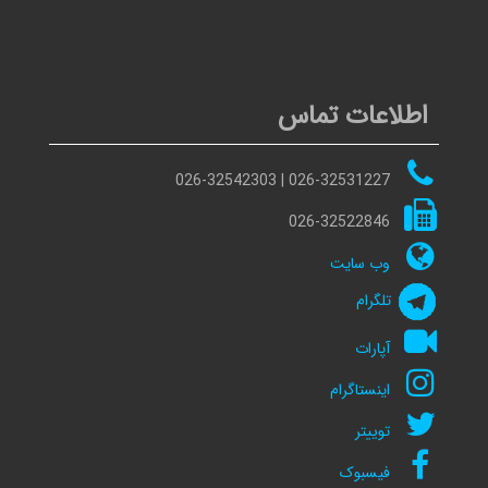
اطلاعات تماس
026-32531227 | 026-32542303
026-32522846
وب سایت
تلگرام
آپارات
اینستاگرام
توییتر
فیسبوک