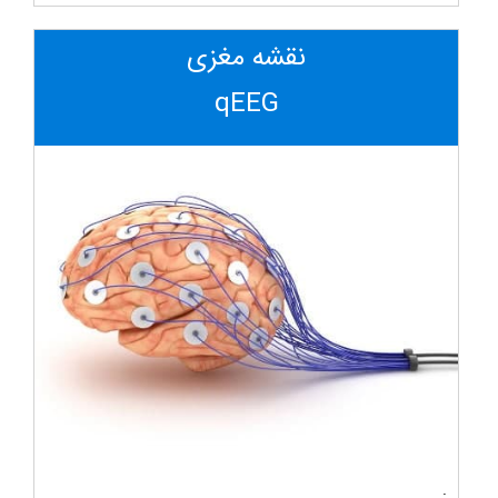
نقشه مغزی
qEEG
.