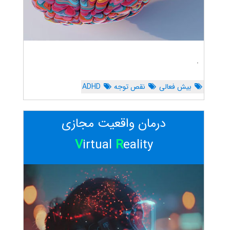
.
بیش فعالی
نقص توجه
ADHD
درمان واقعیت مجازی
V
irtual
R
eality