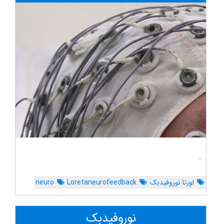
.
لورتا نوروفیدبک
Loretaneurofeedback
neuro
نوروفیدبک