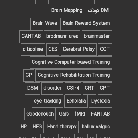
BMI کودک
Brain Mapping
Brain Wave
Brain Reward System
CANTAB
brodmann area
brainmaster
citicoline
CES
Cerebral Palsy
CCT
Cognitive Computer based Training
CP
Cognitive Rehabilitation Training
DSM
disorder
CSI-4
CRT
CPT
eye tracking
Echolalia
Dyslexia
Goodenough
Gars
fMRI
FANTAB
HR
HEG
Hand therapy
hallux valgus