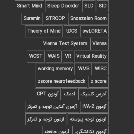
Smart Mind
Sleep Disorder
SLD
SID
Suramin
STROOP
Snoezelen Room
Theory of Mind
tDCS
swLORETA
Vienna Test System
Vienna
WCST
WAIS
VR
Virtual Reality
working memory
WMS
WISC
zscore neurofeedback
z score
آدرس کلینیک
آدمک
آزمون CPT
آزمون IVA-2
آزمون آنلاین توجه و تمرکز
آزمون توجه پیوسته
آزمون توجه و تمرکز
آزمون تکانشگری
آزمون حافظه