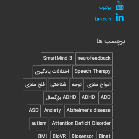
یوتیوب
LinkedIn
برچسب ها
SmartMind-3
neurofeedback
Speech Therapy
اختلالات یادگیری
امواج مغزی
توجه
شناختی
فلج مغزی
ADD
ADHD
ADHD بزرگسال
ASD
Anxiety
Alzheimer's disease
autism
Attention Deficit Disorder
BMI
BioVR
Biosensor
Binet