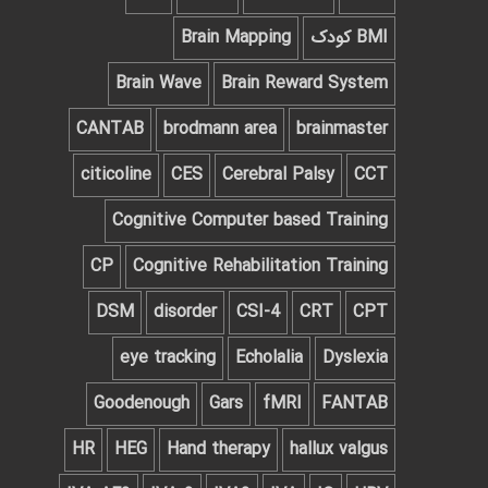
BMI کودک
Brain Mapping
Brain Wave
Brain Reward System
CANTAB
brodmann area
brainmaster
citicoline
CES
Cerebral Palsy
CCT
Cognitive Computer based Training
CP
Cognitive Rehabilitation Training
DSM
disorder
CSI-4
CRT
CPT
eye tracking
Echolalia
Dyslexia
Goodenough
Gars
fMRI
FANTAB
HR
HEG
Hand therapy
hallux valgus