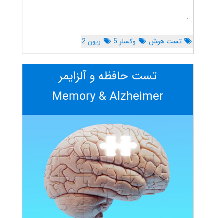
.
تست هوش
وکسلر 5
ریون 2
تست حافظه و آلزایمر
Memory & Alzheimer