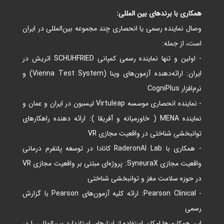
همکاری با برندهای بین‌ المللی:
وصال نماینده رسمی یا انحصاری چند مجموعه بین‌المللی در ایران
است، از جمله:
- اولین و تنها نماینده رسمی کمپانی
SCHUHFRIED اتریش در
ایران: ارائه‌دهنده آزمون‌های وینا (Vienna Test System) و
نرم‌افزار CogniPlus
- نماینده انحصاری موسسه Virtuleap لیسبون در ایران و عمان و
نماینده MENA ( خاورمیانه و آفریقا ): ارائه دهنده راهکارهای
توانبخشی شناختی در واقعیت مجازی VR
- همکاری با RaderonAI Lab کانادا در توسعه پلتفرم درمانی
واقعیت مجازی SyneuraX: پروژه‌ای مبتنی بر واقعیت مجازی VR
در حوزه سلامت مغز و توانبخشی شناختی
- Pearson Clinical: ارائه کلیه آزمون‌های Pearson با گزارش
رسمی
این همکاری‌ها امکان استفاده از ابزارهای استاندارد بین‌المللی را در