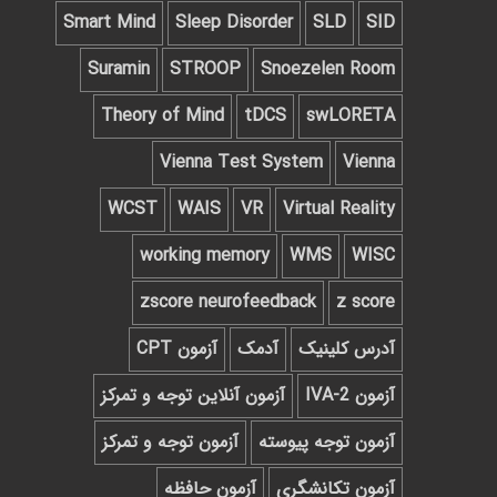
Smart Mind
Sleep Disorder
SLD
SID
Suramin
STROOP
Snoezelen Room
Theory of Mind
tDCS
swLORETA
Vienna Test System
Vienna
WCST
WAIS
VR
Virtual Reality
working memory
WMS
WISC
zscore neurofeedback
z score
آدرس کلینیک
آدمک
آزمون CPT
آزمون IVA-2
آزمون آنلاین توجه و تمرکز
آزمون توجه پیوسته
آزمون توجه و تمرکز
آزمون تکانشگری
آزمون حافظه