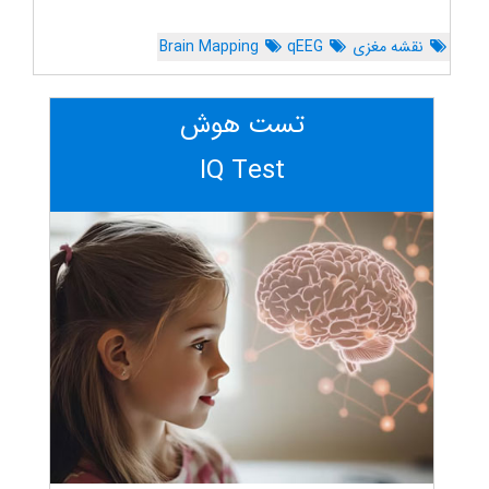
نقشه مغزی
qEEG
Brain Mapping
تست هوش
IQ Test