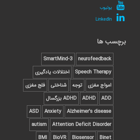
یوتیوب
LinkedIn
برچسب ها
SmartMind-3
neurofeedback
Speech Therapy
اختلالات یادگیری
امواج مغزی
توجه
شناختی
فلج مغزی
ADD
ADHD
ADHD بزرگسال
ASD
Anxiety
Alzheimer's disease
autism
Attention Deficit Disorder
BMI
BioVR
Biosensor
Binet