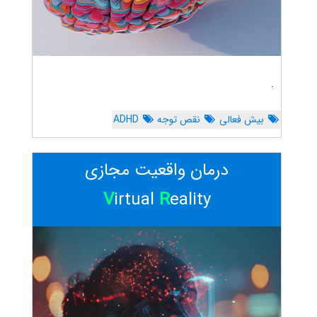
.
بیش فعالی
نقص توجه
ADHD
درمان واقعیت مجازی
V
irtual
R
eality