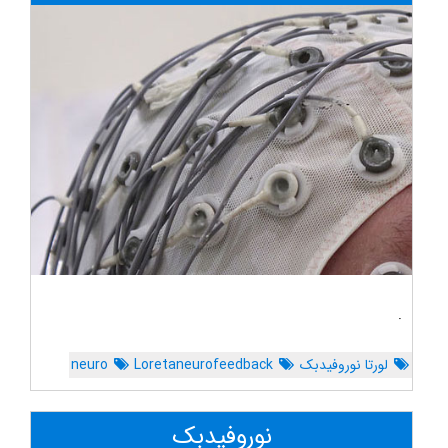
.
لورتا نوروفیدبک
Loretaneurofeedback
neuro
نوروفیدبک