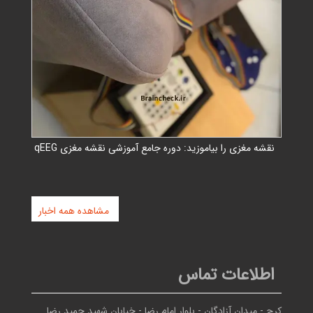
نقشه مغزی را بیاموزید: دوره جامع آموزشی نقشه مغزی qEEG
مشاهده همه اخبار
اطلاعات تماس
کرج - ميدان آزادگان - بلوار امام رضا - خيابان شهيد حميد رضا