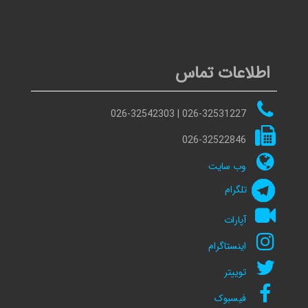
اطلاعات تماس
026-32531227 | 026-32542303
026-32522846
وب سایت
تلگرام
آپارات
اینستاگرام
توییتر
فیسبوک