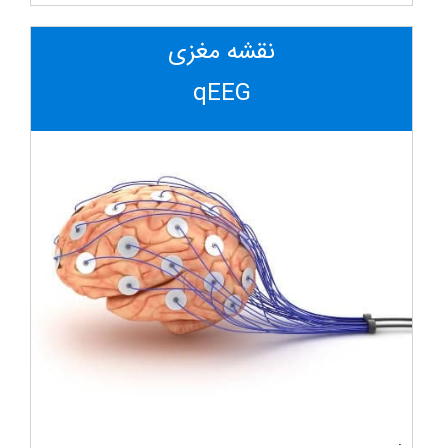
نقشه مغزی
qEEG
.