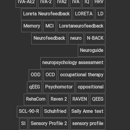
IVA-AE2
IVA-2
IVA2
IVA
IQ
HRV
Loreta Neurofeedback
LORETA
LD
Memory
MCI
Loretaneurofeedback
Neurofeedback
neuro
N-BACK
Neuroguide
neuropsychology assessment
ODD
OCD
occupational therapy
qEEG
Psychomotor
oppositional
RehaCom
Raven 2
RAVEN
QEEG‌
SCL-90-R
Schuhfried
Sally Anne test
SI
Sensory Profile 2
sensory profile