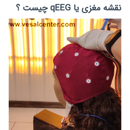
نقشه مغزی یا qEEG چیست ؟