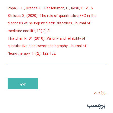
Popa, L. L., Dragos, H.,
Pantelemon
, C., Rosu, O. V., &
Strilciuc
, S. (2020). The role of quantitative EEG in the
diagnosis of neuropsychiatric disorders.
Journal of
medicine and life
,
13
(1), 8
Thatcher, R. W. (2010). Validity and reliability of
quantitative electroencephalography. Journal of
Neurotherapy, 14(2), 122-152
بازگشت
برچسب