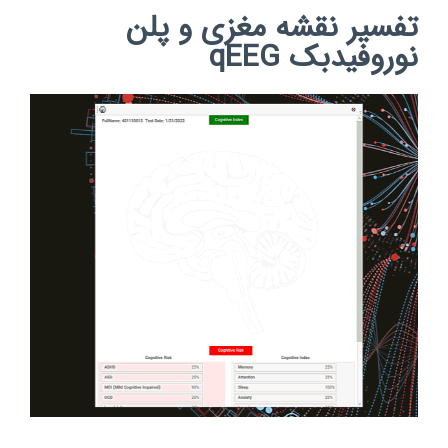
تفسیر نقشه مغزی و پلن
نوروفیدبک qEEG