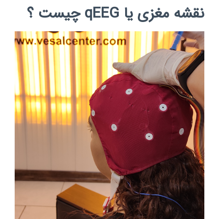
نقشه مغزی یا qEEG چیست ؟