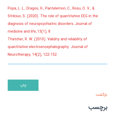
Popa, L. L., Dragos, H.,
Pantelemon
, C., Rosu, O. V., &
Strilciuc
, S. (2020). The role of quantitative EEG in the
diagnosis of neuropsychiatric disorders.
Journal of
medicine and life
,
13
(1), 8
Thatcher, R. W. (2010). Validity and reliability of
quantitative electroencephalography. Journal of
Neurotherapy, 14(2), 122-152
بازگشت
برچسب