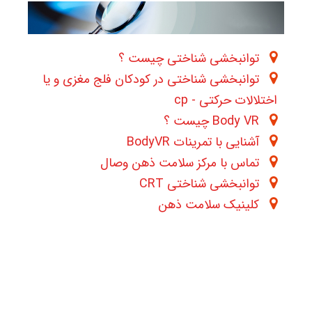
توانبخشی شناختی چیست ؟
توانبخشی شناختی در کودکان فلج مغزی و یا
اختلالات حرکتی - cp
Body VR چیست ؟
آشنایی با تمرینات BodyVR
تماس با مرکز سلامت ذهن وصال
توانبخشی شناختی CRT
کلینیک سلامت ذهن