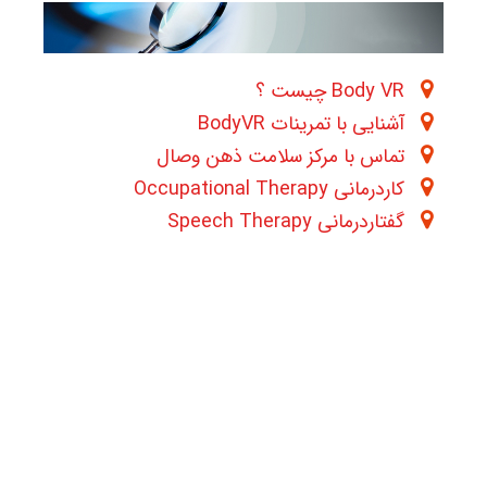
Body VR چیست ؟
آشنایی با تمرینات BodyVR
تماس با مرکز سلامت ذهن وصال
کاردرمانی Occupational Therapy
گفتاردرمانی Speech Therapy