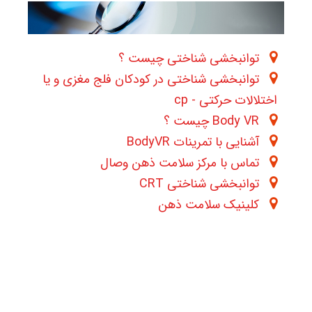
توانبخشی شناختی چیست ؟
توانبخشی شناختی در کودکان فلج مغزی و یا
اختلالات حرکتی - cp
Body VR چیست ؟
آشنایی با تمرینات BodyVR
تماس با مرکز سلامت ذهن وصال
توانبخشی شناختی CRT
کلینیک سلامت ذهن