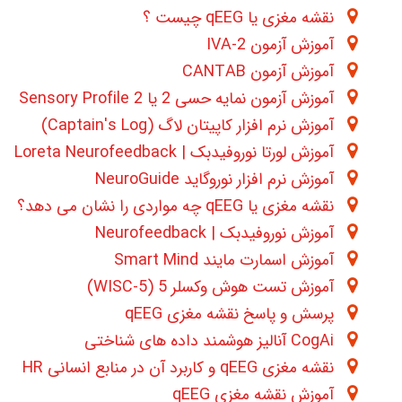
نقشه مغزی یا qEEG چیست ؟
آموزش آزمون 2-IVA
آموزش آزمون CANTAB
آموزش آزمون نمایه حسی 2 یا Sensory Profile 2
آموزش نرم افزار کاپیتان لاگ (Captain's Log)
آموزش لورتا نوروفیدبک | Loreta Neurofeedback
آموزش نرم افزار نوروگاید NeuroGuide
نقشه مغزی یا qEEG چه مواردی را نشان می دهد؟
آموزش نوروفیدبک | Neurofeedback
آموزش اسمارت مایند Smart Mind
آموزش تست هوش وکسلر 5 (WISC-5)
پرسش و پاسخ نقشه مغزی qEEG
CogAi آنالیز هوشمند داده های شناختی
نقشه مغزی qEEG و کاربرد آن در منابع انسانی HR
آموزش نقشه مغزی qEEG