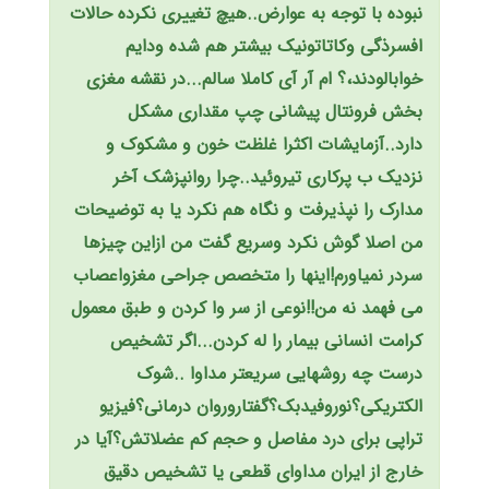
نبوده با توجه به عوارض..هیچ تغییری نکرده حالات
افسرذگی وکاتاتونیک بیشتر هم شده ودایم
خوابالودند،؟ ام آر آی کاملا سالم...در نقشه مغزی
بخش فرونتال پیشانی چپ مقداری مشکل
دارد..آزمایشات اکثرا غلظت خون و مشکوک و
نزدیک ب پرکاری تیروئید..چرا روانپزشک آخر
مدارک را نپذیرفت و نگاه هم نکرد یا به توضیحات
من اصلا گوش نکرد وسریع گفت من ازاین چیزها
سردر نمیاورم!اینها را متخصص جراحی مغزواعصاب
می فهمد نه من!!نوعی از سر وا کردن و طبق معمول
کرامت انسانی بیمار را له کردن...اگر تشخیص
درست چه روشهایی سریعتر مداوا ..شوک
الکتریکی؟نوروفیدبک؟گفتاروروان درمانی؟فیزیو
تراپی برای درد مفاصل و حجم کم عضلاتش؟آیا در
خارج از ایران مداوای قطعی یا تشخیص دقیق