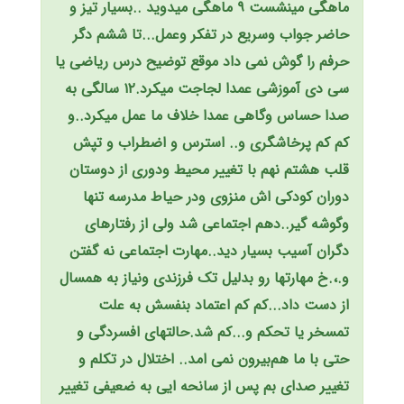
ماهگی مینشست ۹ ماهگی میدوید ..بسیار تیز و
حاضر جواب وسریع در تفکر وعمل...تا ششم دگر
حرفم را گوش نمی داد موقع توضیح درس ریاضی یا
سی دی آموزشی عمدا لجاجت میکرد.۱۲ سالگی به
صدا حساس وگاهی عمدا خلاف ما عمل میکرد..و
کم کم پرخاشگری و.. استرس و اضطراب و تپش
قلب‌ هشتم نهم با تغییر محیط ودوری از دوستان
دوران کودکی اش منزوی ودر حیاط مدرسه تنها
وگوشه گیر..دهم اجتماعی شد ولی از رفتارهای
دگران آسیب بسیار دید..مهارت ‌اجتماعی نه گفتن
و.،.خ مهارتها رو بدلیل تک فرزندی ونیاز به همسال
از دست داد...کم کم اعتماد بنفسش به علت
تمسخر یا تحکم و...کم شد.حالتهای افسردگی و
حتی با ما هم‌بیرون نمی امد.. اختلال در تکلم و
تغییر صدای بم پس از سانحه ایی به ضعیفی تغییر