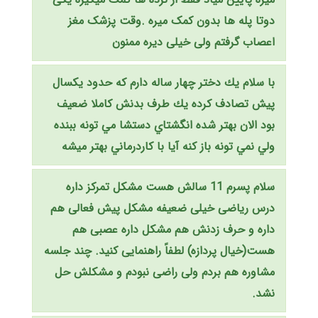
دوتا پله ها بدون کمک میره .وقت پزشک مغز
اعصاب گرفتم ولی خیلی دیره ممنون
با سلام يك دختر چهار ساله دارم كه حدود يكسال
پيش تصادف كرده يك طرف بدنش كاملا ضعيف
بود الان بهتر شده انگشتاي دستشا مي تونه ببنده
ولي نمي تونه باز كنه آيا با كاردرماني بهتر ميشه
سلام پسرم 11 سالش هست مشکل تمرکز داره
درس ریاضی خیلی ضعیفه مشکل پیش فعالی هم
داره و حرف زدنش هم مشکل داره عصبی هم
هست(خیال پردازه) لطفاً راهنمایی کنید. چند جلسه
مشاوره هم بردم ولی راضی نبودم و مشکلش حل
نشد.