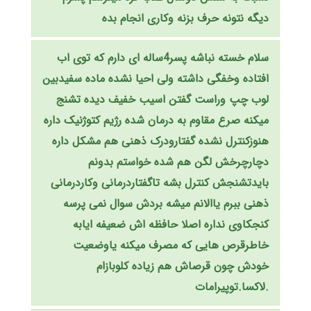
دیگه نتونه حرف بزنه وکاری انجام بده
سلام خسته نباشه پسر4ساله ای دارم که توی اب
افتاده وخفگی داشته ولی احیا نشده ماده سفیدبین
لوب چپ وراست گفتن اسیب خفیف دیده تشنج
میکنه صرع مقاوم به درمان شده رژیم کتوژنیک داره
هنوزکنترل نشده گفتارودرک ذهنی هم مشکل داره
دچارچرخش لگن هم شده خواستم بدونم
بایدتشنجش کنترل بشه تاگفتاردرمانی وکاردرمانی
ذهنی ببرم یاالانم میشه بردش سوال نمی پرسه
کنجکاوی نداره اصلا حافظه اش ضعیفه ایابه
خاطرقرص هایی که مصرف میکنه یاوضعیت
خودش چون قرصاش هم زیاده کلوبازام
.لاکسا.توپیرامات