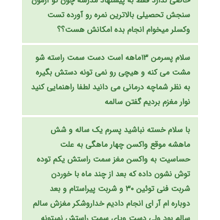
خاصی ندارد فقط به پیشنهاد مدرسه چون تو آزمون
سنجش تحصیلی بالاترین نمره رو آورده تست
وکسلر میخوام انجام بده امکانش هست؟؟
سلام پسرمن ۱۳ماهه است دست سمت راسته شو
مشت می کنه و هیچی رو نمی تونه دستش بگیره
به نظر شماچه درمانی می دانید لطفا راهنمایی کنید
نوار مغزم بردیم گفتن سالمه
با سلام خسته نباشید پسرم یک ساله و شش
ماهشه موقع واکسن چهار ماهگی به علت
حساسیت به واکسن مغز سمت راستش یکم توده
توش نشون داده که بعد از چند ماه با خوردن
شربت فنی توئین ۳۰ و شربت پیراستام و بعد
دوباره ام آر ای انجام دادیم خداروشکر مغزش سالم
سالم بود ولی دست وپای سمت راستش نمیتونه