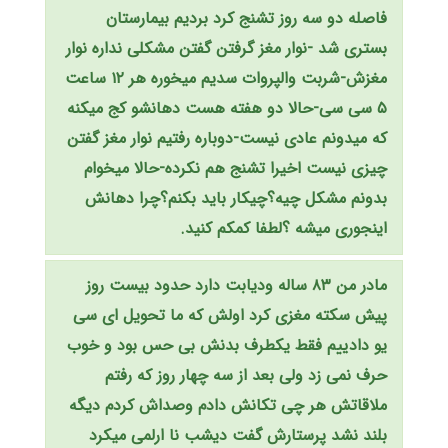
فاصله دو سه روز تشنج کرد بردیم بیمارستان
بستری شد -نوار مغز گرفتن گفتن مشکلی نداره نوار
مغزش-شربت والپروات سدیم میخوره هر ۱۲ ساعت
۵ سی سی-حالا دو هفته هست دهانشو کج میکنه
که میدونم عادی نیست-دوباره رفتیم نوار مغز گفتن
چیزی نیست اخیرا تشنج هم نکرده-حالا میخوام
بدونم مشکل چیه؟چیکار باید بکنم؟چرا دهانش
اینجوری میشه ؟لطفا کمکم کنید.
مادر من ۸۳ ساله ودیابت دارد حدود بیست روز
پیش سکته مغزی کرد اولش که ما تحویل ای سی
یو دادییم فقط یکطرف بدنش بی حس بود و خوب
حرف نمی زد ولی بعد از سه چهار روز که رفتم
ملاقاتش هر چی تکانش دادم وصداش کردم دیگه
بلند نشد پرستارش گفت دیشب نا ارلمی میکرد