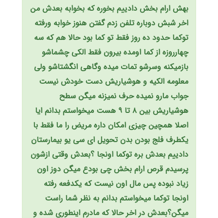
بهش ارام بخش دادییم بخوره که بخوابه بعدش من
اخر شبش دوباره تلفن زدم گفتن هنوز خوابه ورفته
توکما حدود ده روز فقط تو کما بود حالا هم که سه
چهارروزه از کما اومده بیرون فقط الکی چشماشو
بازمیکنه وسرشو تمات میده وگاهی انگشتاشو ولی
معلومه الکیه و هوشیاریش دست خودش نیست
جواب مارو نمیده حرف نمیزنه میگن سطح
هوشیاریش بین ۸ تا ۹ هست میخواستم بدانم ایا
اصلا همچین چیزی امکان داره مریض را ما فقط با
یکطرف فلج بودن بدن تحویل ای سی یو بیمارستان
دادییم بعدش بره توکما اونجا ؟بعدش وقتی ازشون
پرسیدم قرص ارام بخش چی بودع میگن دوز اون
زیاد نبوده پس مال اون نیست که یکدفعه رفته
اونجا توکما میخواستم بدانم به نظر شما راست
میگن؟بعدش در اخر حالا که مادرم اینطوری شده و