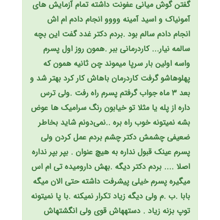
گفتن گوش میانی عفونت داشته تمام آزمایش های
آمونیاک و اسید آمینه وووو انجام دادم ام اش
انجام دادم سالم بود .بردم دکتر غدد گفت این بچه
سالمه نیار... کاردرمانی ببر .همون روز اول پسرم
واسه اولین بار سرپا میموند چن ثانیه همون که
پهلوهاشو گرفت کاردرمان باهاش کار کرد بهتر شد و
بعد ۳ ماه جواب گرفتم پسرم راه رفت .ولی ترس
داره از پله یا مثلا تو خیابون رنگ سرامیک ها عوض
بشه نمیتونه خوب راه بره ..نمی‌دونم شاید بخاطر
ضعیفی چشمش دکتر چشم بردم عمل کردن ولی
پسرم عینک قبول نداره به هیچ عنوان . بپر بپر نداره
اصلا .... بردم دکتر دیگه .بهش دارو‌میده تی ام اس
میگیره پسرم خیلی پیشرفت داشته حتی الان میگه
بابا .ب .م ولی دیگه زیاد تکرار نمیکنه .با پا نمیتونه
توپ بزنه زیاد . دستههاش قوی ولی انگشتهاش