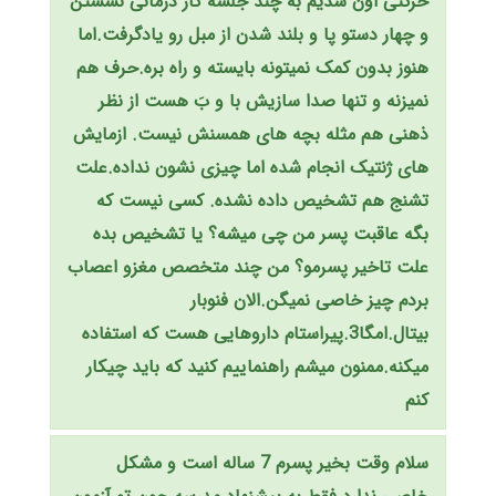
حرکتی اون شدیم به چند جلسه کار درمانی نشستن
و چهار دستو پا و بلند شدن از مبل رو یادگرفت.اما
هنوز بدون کمک نمیتونه بایسته و راه بره.حرف هم
نمیزنه و تنها صدا سازیش با و بَ هست از نظر
ذهنی هم مثله بچه های همسنش نیست. ازمایش
های ژنتیک انجام شده اما چیزی نشون نداده.علت
تشنج هم تشخیص داده نشده. کسی نیست که
بگه عاقبت پسر من چی میشه؟ یا تشخیص بده
علت تاخیر پسرمو؟ من چند متخصص مغزو اعصاب
بردم چیز خاصی نمیگن.الان فنوبار
بیتال.امگا3.پیراستام داروهایی هست که استفاده
میکنه.ممنون میشم راهنماییم کنید که باید چیکار
کنم
سلام وقت بخیر پسرم 7 ساله است و مشکل