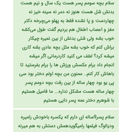
سلام بچه سومم پسر هست یک سال و نیم هست
بدنش شل هست هنوز نه دمر نه سینه خیز نه
چهاردست و پا نشده فقط به پهلو می‌چرخه دکتر
مغز و اعصاب اطفال هم بردیم گفت طول می‌کشه
خوب بشه ولی شلی بدنش از بین نمیره چیکار
براش کنم که خوب بشه مثل بچه عادی بشه کاری
میشه کرد؟ لطف می کنید کاردرمانی اگر میشه
انجام داد برام عکسش ورزش ها را برام بفرستید تا
باهاش کار کنم..‌ ممنون من بچه اولم دختر بود سی
پی یو بود چهار ساله از بین رفت بچه دومم پسر
چهار ساله هست مشکل نداره... ما فامیل هستیم
با شوهرم دختر عمه پسر دایی هستیم
سلام پسر9ساله ای دارم که یکسره باخودش رامیره
ودیالوگ فیلمها رامیگویدهمش دستش به هم میرنه