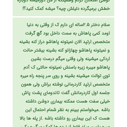
گوشی امتحان کردم وهمینکه از من دورمیشه دوباره
خطش برمیگرده دلیلش چیه؟ میشه کمک کنید؟!
سلام دختر ۲.۵ساله ای دارم ک از وقتی به دنیا
اومد کمی پاهاش به سمت داخل بود گچ گرفت
متخصص ارتپد الان نمیتونه پاهاشو دراز کنه بشینه
و نمیتونه پاهاشو چهازانو کنه بشینه بیشتر حالت
اردکی میشینه ولی وقتی میگم درست بشین
پاهاشو میبره زیره باسنش نمیتونه حالتی ک آدم
توی توالت میشینه بشینه و روی سر پنجه راه میره
متخصص ارتپد کاردرمانی نوشته براش ولی همون
جلسه اول کاردرمانش گفت تاندومای پشت پاش
خیلی سفت هست ممکنه بیماری دوشن داشته
باشه .میخواستم ببینم به نظر شمام احتمال این
هست ک این بیماری رو داشته باشه .از پله ها بالا
میره پایین میاد فقط از نرده ها کمک میگیره یکی