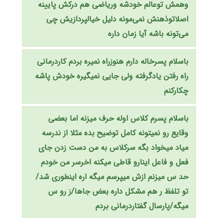
وهمش توعالم خودشه وریاضی هم درکش پایینه
اصلاتوذهنش نمی‌مونه دلیل خیالپردازیش چی
می‌تونه باشه آیا زمان داره
باسلام پسرخاله دارم هنوزراه نمیره بردم کاردرمانی
راه رفتن یادگرفته ولی جایی نمیگیره خودش پاشه
چکارکنم
باسلام پسرم کلاس اوله حرف میزنه اما بعضی
وقایع رو نمیتونه کامل توضیح بده مثلا از ندرسه
میاد میخواد بگه سرکلاس به من دست زدن جای
فعل و فاعل اینارو قاطی میکنه اخرسر من خودم
حد س میزنم ازش میپرسم میگه اره اینطوری شد/
تو تلفظ ر هم مشکل داره بعض جاها/ز رو س
میگه/پارسال گفتاردرمانی بردم