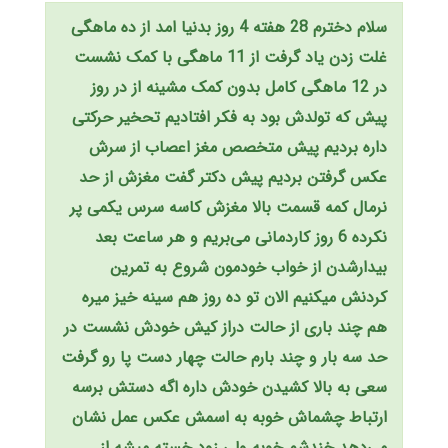
سلام دخترم 28 هفته 4 روز بدنیا امد از ده ماهگی
غلت زدن یاد گرفت از 11 ماهگی با کمک نشست
در 12 ماهگی کامل بدون کمک مشینه از در روز
پیش که تولدش بود به فکر افتادیم تحخیر حرکتی
داره بردیم پیش متخصص مغز اعصاب از سرش
عکس گرفتن بردیم پیش دکتر گفت مغزش از حد
نرمال کمه قسمت بالا مغزش کاسه سرس یکمی پر
نکرده 6 روز کاردمانی می‌بریم و هر ساعت بعد
بیدارشدن از خواب خودمون شروع به تمرین
کردنش میکنیم الان تو ده روز هم سینه خیز میره
هم چند باری از حالت دراز کیش خودش نشست در
حد سه بار و چند بارم حالت چهار دست پا رو گرفت
سعی به بالا کشیدن خودش داره اگه دستش برسه
ارتباط چشماش خوبه به اسمش عکس عمل نشان
می‌دهد خندشم خوبه ولی زود خسته میشه از