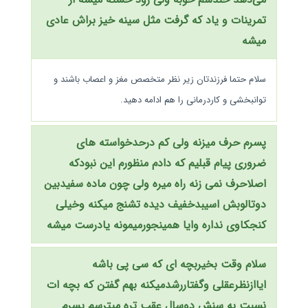
تمرینات و یاد که گرفت مثل سینه خیز براش عادی
میشه
سلام حتما فرزندتان زیر نظر متخصص مغز و اعصاب باشند و
توانبخشی و کاردرمانی را هم ادامه دهید.
پسرم حرف میزنه ولی کم درحدخواسته های
ضروری پیام قبلیم که دادم منظورم این نبودکه
اصلاحرف نمی زنه راه میره ولی چون ماده سفیدبین
دوتالوبش اسیبدخفیف دیده تشنج میکنه وخیلی
کنجکاوی نداره وایا همینجورمیمونه یادرست میشه
سلام وقت بخیربچه ای که سی پی باشه
ایاازنظرعقلی وگفتاررشدمیکنه بهم گفتن که بچه ات
نسبت به سنش دوسال عقب تره میترسم پسرم