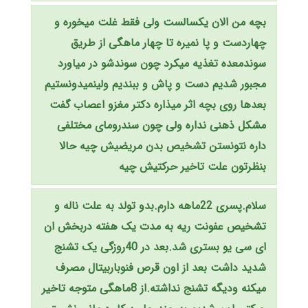
بچه من الان یکسالست ولی فقط غلت میخوره و
چهاردست و پا نمیره تا چهار ماهگی از طریق
سوندمعده تغذیه میکرد چون سوندشو در میاورد
مجبور شدیم دست و پاش و ببندیم ولینمیدونستیم
بعدها روی بچه اثر میذاره دکتر مغزو اعصاب گفت
مشکل ذهنی نداره ولی چون سندرومای مختلفی
داره نتونستن تشخیص بدن مریضیش چیه حالا
بنظرتون علت تاخیر حرکتیش چیه
سلام.پسری 22ماهه دارم.بدو تولد به علت ناله و
تشخیص عفونت ریه به مدت یک هفته دربخش ان
ای سی یو بستری شد.بعد در 40روزگی یک تشنج
شدید داشت بعد از اون قرص فنوباربیتال مصرف
میکنه ودیگه تشنج نداشته.از 8ماهگی متوجه تاخیر