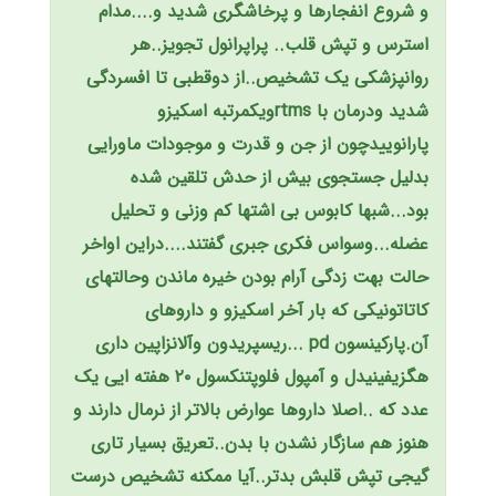
و شروع انفجارها و پرخاشگری شدید و....مدام
استرس و تپش قلب.. پراپرانول تجویز..هر
روانپزشکی یک تشخیص..از دوقطبی تا افسردگی
شدید ودرمان با rtmsویکمرتبه اسکیزو
پارانوییدچون از جن و قدرت و موجودات ماورایی
بدلیل جستجوی بیش از حدش تلقین شده
بود...شبها کابوس بی اشتها کم وزنی و تحلیل
عضله...وسواس فکری جبری گفتند....دراین اواخر
حالت بهت زدگی آرام بودن خیره ماندن‌ وحالتهای
کاتاتونیکی که بار آخر اسکیزو و داروهای
آن.پارکینسون pd ...ریسپریدون وآلانزاپین داری
هگزیفینیدل و آمپول فلوپتنکسول ۲۰ هفته ایی یک
عدد که ..اصلا داروها عوارض بالاتر از نرمال دارند و
هنوز هم سازگار نشدن با بدن..تعریق بسیار تاری
گیجی تپش قلبش بدتر..آیا ممکنه تشخیص درست