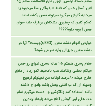
سلام خسته نباشین آبجی دارم 30سالشه سالم بود
الان 1سال هس که فقط شبا وقتی غذا میخوره یا
میخابه گلوش میگیره نمیتونه نفس بکشه لطفا
کمکم کنین که چطوری مشکلش برطرف بشه جوان
هس 1بچه داره؟؟؟؟؟
عوارض انجام نقشه مغزی (qEEG)چیست؟ آیا در
نقشه مغزی جریانی وارد سر می شود؟
سلام پسری هستم ۲۵ ساله یسری امواج رو حس
میکنم بعضی وقتامتناسب بامحیط کمو زیاد از مغزم
خارج میشه ۹۰درصد اوقات من نمیتونم ازهیچ
وسیله ای ک ب آنتنی وصل باشه وامواج داشته
باشه استفاده کنم وتاگوشی و...دست میگیرم تمام
خط های اون گوشی قطع میشه بارهاباچندین