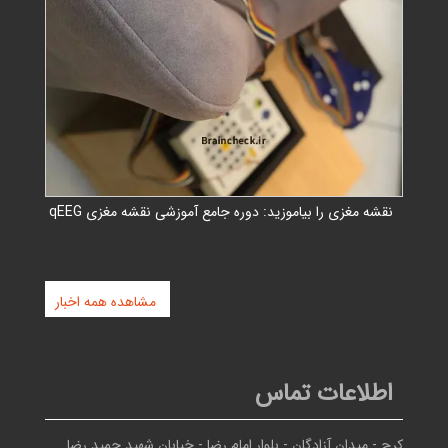
نقشه مغزی را بیاموزید: دوره جامع آموزشی نقشه مغزی qEEG
مشاهده همه اخبار
اطلاعات تماس
کرج - ميدان آزادگان - بلوار امام رضا - خيابان شهيد حميد رضا