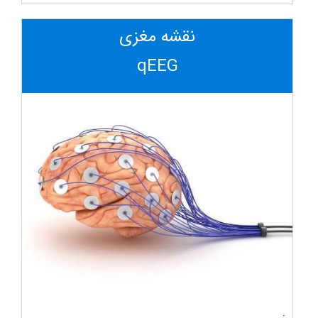
نقشه مغزی
qEEG
.