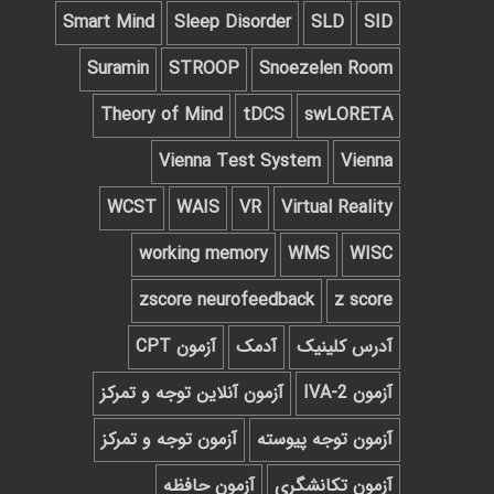
Smart Mind
Sleep Disorder
SLD
SID
Suramin
STROOP
Snoezelen Room
Theory of Mind
tDCS
swLORETA
Vienna Test System
Vienna
WCST
WAIS
VR
Virtual Reality
working memory
WMS
WISC
zscore neurofeedback
z score
آدرس کلینیک
آدمک
آزمون CPT
آزمون IVA-2
آزمون آنلاین توجه و تمرکز
آزمون توجه پیوسته
آزمون توجه و تمرکز
آزمون تکانشگری
آزمون حافظه