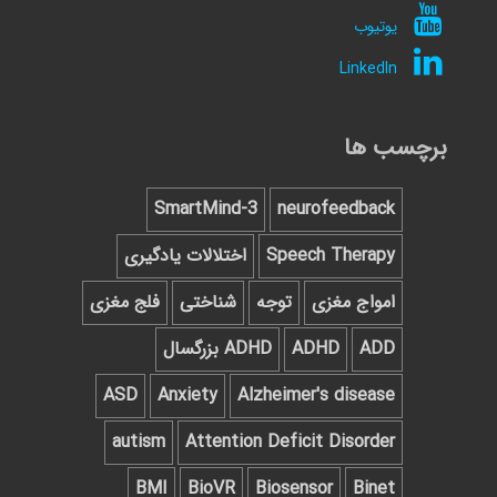
یوتیوب
LinkedIn
برچسب ها
SmartMind-3
neurofeedback
Speech Therapy
اختلالات یادگیری
امواج مغزی
توجه
شناختی
فلج مغزی
ADD
ADHD
ADHD بزرگسال
ASD
Anxiety
Alzheimer's disease
autism
Attention Deficit Disorder
BMI
BioVR
Biosensor
Binet