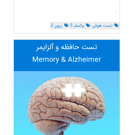
.
تست هوش
وکسلر 5
ریون 2
تست حافظه و آلزایمر
Memory & Alzheimer