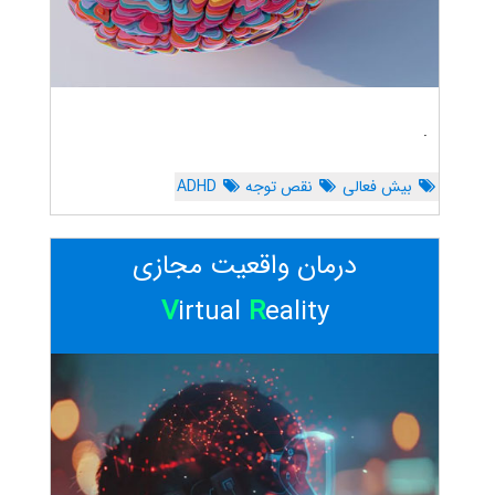
.
بیش فعالی
نقص توجه
ADHD
درمان واقعیت مجازی
V
irtual
R
eality