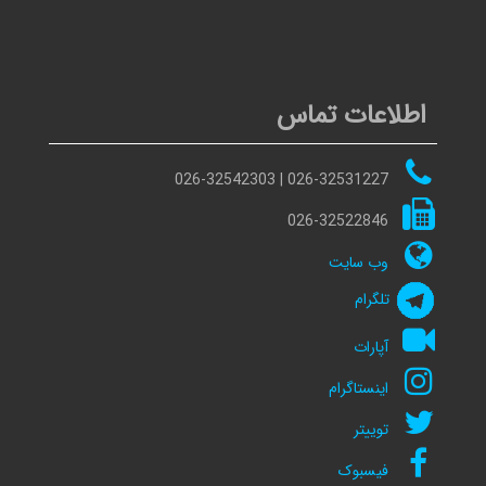
اطلاعات تماس
026-32531227 | 026-32542303
026-32522846
وب سایت
تلگرام
آپارات
اینستاگرام
توییتر
فیسبوک