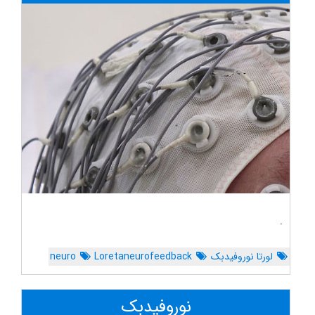
.
لورتا نوروفیدبک
Loretaneurofeedback
neuro
نوروفیدبک