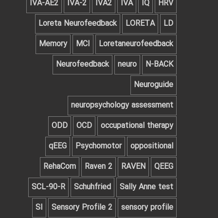
IVA-AE2
IVA-2
IVA2
IVA
IQ
HRV
Loreta Neurofeedback
LORETA
LD
Memory
MCI
Loretaneurofeedback
Neurofeedback
neuro
N-BACK
Neuroguide
neuropsychology assessment
ODD
OCD
occupational therapy
qEEG
Psychomotor
oppositional
RehaCom
Raven 2
RAVEN
QEEG‌
SCL-90-R
Schuhfried
Sally Anne test
SI
Sensory Profile 2
sensory profile