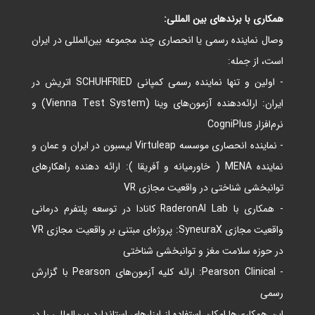
همکاری با برندهای بین‌ المللی:
وصال نماینده رسمی یا انحصاری چند مجموعه بین‌المللی در ایران
است، از جمله:
- اولین و تنها نماینده رسمی کمپانی
SCHUHFRIED اتریش در
ایران: ارائه‌دهنده آزمون‌های وینا (Vienna Test System) و
نرم‌افزار CogniPlus
- نماینده انحصاری موسسه Virtuleap لیسبون در ایران و عمان و
نماینده MENA ( خاورمیانه و آفریقا ): ارائه دهنده راهکارهای
توانبخشی شناختی در واقعیت مجازی VR
- همکاری با RaderonAI Lab کانادا در توسعه پلتفرم درمانی
واقعیت مجازی SyneuraX: پروژه‌ای مبتنی بر واقعیت مجازی VR
در حوزه سلامت مغز و توانبخشی شناختی
- Pearson Clinical: ارائه کلیه آزمون‌های Pearson با گزارش
رسمی
این همکاری‌ها امکان استفاده از ابزارهای استاندارد بین‌المللی را در