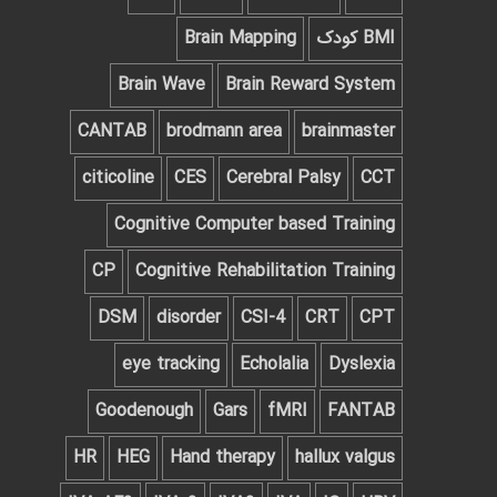
BMI کودک
Brain Mapping
Brain Wave
Brain Reward System
CANTAB
brodmann area
brainmaster
citicoline
CES
Cerebral Palsy
CCT
Cognitive Computer based Training
CP
Cognitive Rehabilitation Training
DSM
disorder
CSI-4
CRT
CPT
eye tracking
Echolalia
Dyslexia
Goodenough
Gars
fMRI
FANTAB
HR
HEG
Hand therapy
hallux valgus