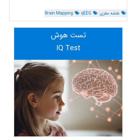
نقشه مغزی
qEEG
Brain Mapping
تست هوش
IQ Test