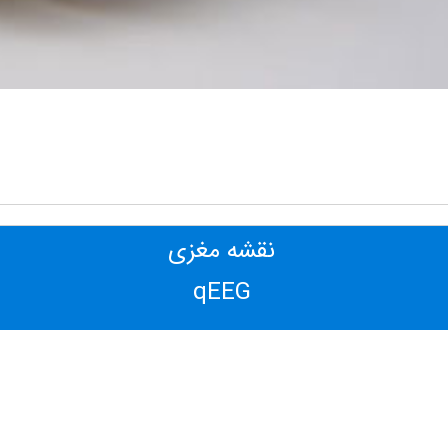
نقشه مغزی
qEEG