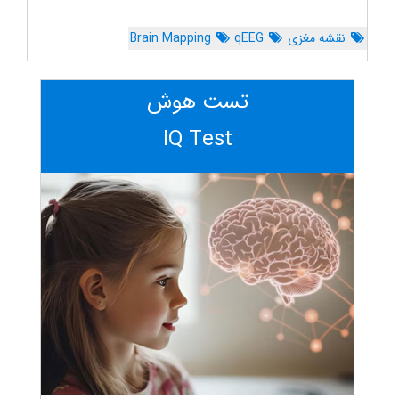
نقشه مغزی
qEEG
Brain Mapping
تست هوش
IQ Test