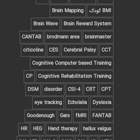
BMI کودک
Brain Mapping
Brain Wave
Brain Reward System
CANTAB
brodmann area
brainmaster
citicoline
CES
Cerebral Palsy
CCT
Cognitive Computer based Training
CP
Cognitive Rehabilitation Training
DSM
disorder
CSI-4
CRT
CPT
eye tracking
Echolalia
Dyslexia
Goodenough
Gars
fMRI
FANTAB
HR
HEG
Hand therapy
hallux valgus