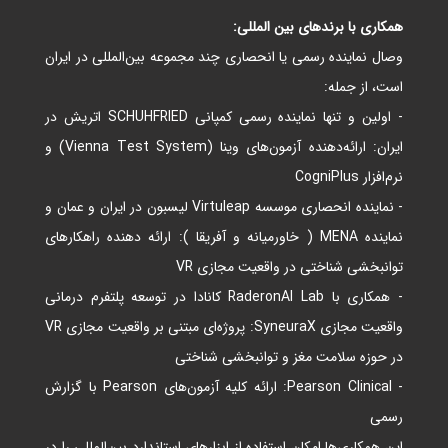
همکاری با برندهای بین‌ المللی:
وصال نماینده رسمی یا انحصاری چند مجموعه بین‌المللی در ایران
است، از جمله:
- اولین و تنها نماینده رسمی کمپانی
SCHUHFRIED اتریش در
ایران: ارائه‌دهنده آزمون‌های وینا (Vienna Test System) و
نرم‌افزار CogniPlus
- نماینده انحصاری موسسه Virtuleap لیسبون در ایران و عمان و
نماینده MENA ( خاورمیانه و آفریقا ): ارائه دهنده راهکارهای
توانبخشی شناختی در واقعیت مجازی VR
- همکاری با RaderonAI Lab کانادا در توسعه پلتفرم درمانی
واقعیت مجازی SyneuraX: پروژه‌ای مبتنی بر واقعیت مجازی VR
در حوزه سلامت مغز و توانبخشی شناختی
- Pearson Clinical: ارائه کلیه آزمون‌های Pearson با گزارش
رسمی
این همکاری‌ها امکان استفاده از ابزارهای استاندارد بین‌المللی را در