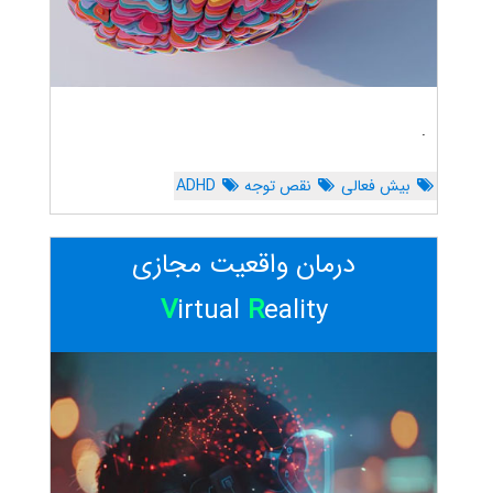
.
بیش فعالی
نقص توجه
ADHD
درمان واقعیت مجازی
V
irtual
R
eality