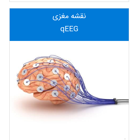
نقشه مغزی
qEEG
.