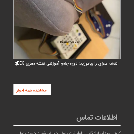
نقشه مغزی را بیاموزید: دوره جامع آموزشی نقشه مغزی qEEG
مشاهده همه اخبار
اطلاعات تماس
کرج - ميدان آزادگان - بلوار امام رضا - خيابان شهيد حميد رضا