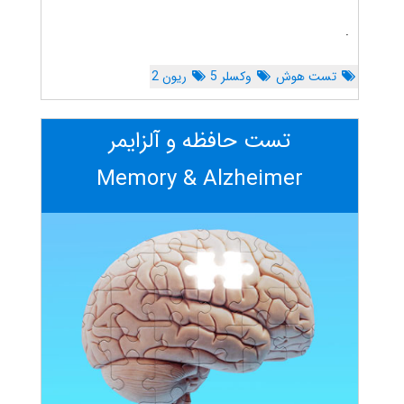
.
تست هوش
وکسلر 5
ریون 2
تست حافظه و آلزایمر
Memory & Alzheimer