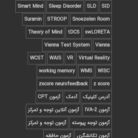
Smart Mind
Sleep Disorder
SLD
SID
Suramin
STROOP
Snoezelen Room
Theory of Mind
tDCS
swLORETA
Vienna Test System
Vienna
WCST
WAIS
VR
Virtual Reality
working memory
WMS
WISC
zscore neurofeedback
z score
آدرس کلینیک
آدمک
آزمون CPT
آزمون IVA-2
آزمون آنلاین توجه و تمرکز
آزمون توجه پیوسته
آزمون توجه و تمرکز
آزمون تکانشگری
آزمون حافظه