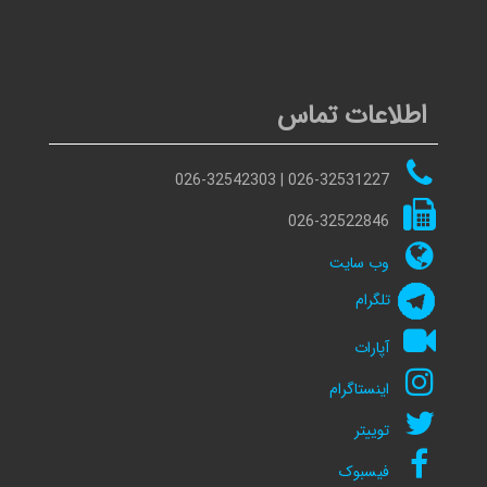
اطلاعات تماس
026-32531227 | 026-32542303
026-32522846
وب سایت
تلگرام
آپارات
اینستاگرام
توییتر
فیسبوک