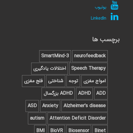
یوتیوب
LinkedIn
برچسب ها
SmartMind-3
neurofeedback
Speech Therapy
اختلالات یادگیری
امواج مغزی
توجه
شناختی
فلج مغزی
ADD
ADHD
ADHD بزرگسال
ASD
Anxiety
Alzheimer's disease
autism
Attention Deficit Disorder
BMI
BioVR
Biosensor
Binet