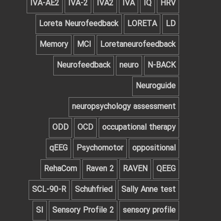
IVA-AE2
IVA-2
IVA2
IVA
IQ
HRV
Loreta Neurofeedback
LORETA
LD
Memory
MCI
Loretaneurofeedback
Neurofeedback
neuro
N-BACK
Neuroguide
neuropsychology assessment
ODD
OCD
occupational therapy
qEEG
Psychomotor
oppositional
RehaCom
Raven 2
RAVEN
QEEG‌
SCL-90-R
Schuhfried
Sally Anne test
SI
Sensory Profile 2
sensory profile