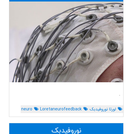
.
لورتا نوروفیدبک
Loretaneurofeedback
neuro
نوروفیدبک