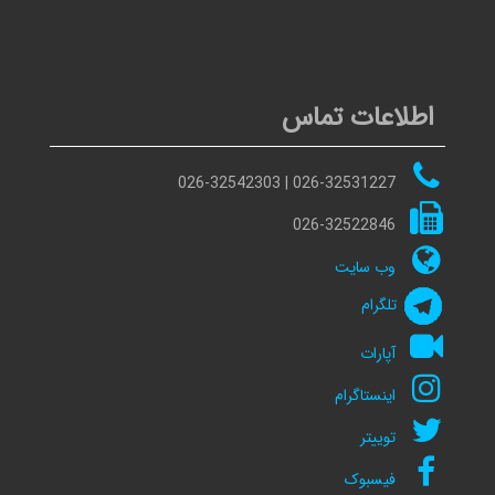
اطلاعات تماس
026-32531227 | 026-32542303
026-32522846
وب سایت
تلگرام
آپارات
اینستاگرام
توییتر
فیسبوک