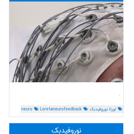
.
لورتا نوروفیدبک
Loretaneurofeedback
neuro
نوروفیدبک