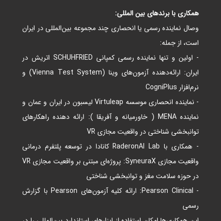
همکاری با برندهای بین‌ المللی:
وصال نماینده رسمی یا انحصاری چند مجموعه بین‌المللی در ایران
است، از جمله:
- اولین و تنها نماینده رسمی کمپانی
SCHUHFRIED اتریش در
ایران: ارائه‌دهنده آزمون‌های وینا (Vienna Test System) و
نرم‌افزار CogniPlus
- نماینده انحصاری موسسه Virtuleap لیسبون در ایران و عمان و
نماینده MENA ( خاورمیانه و آفریقا ): ارائه دهنده راهکارهای
توانبخشی شناختی در واقعیت مجازی VR
- همکاری با RaderonAI Lab کانادا در توسعه پلتفرم درمانی
واقعیت مجازی SyneuraX: پروژه‌ای مبتنی بر واقعیت مجازی VR
در حوزه سلامت مغز و توانبخشی شناختی
- Pearson Clinical: ارائه کلیه آزمون‌های Pearson با گزارش
رسمی
این همکاری‌ها امکان استفاده از ابزارهای استاندارد بین‌المللی را در