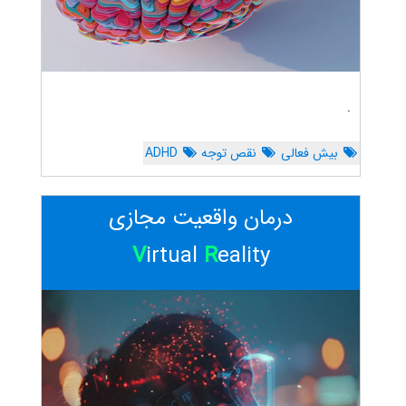
.
بیش فعالی
نقص توجه
ADHD
درمان واقعیت مجازی
V
irtual
R
eality