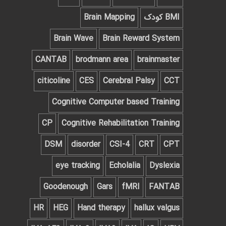
BMI کودک
Brain Mapping
Brain Wave
Brain Reward System
CANTAB
brodmann area
brainmaster
citicoline
CES
Cerebral Palsy
CCT
Cognitive Computer based Training
CP
Cognitive Rehabilitation Training
DSM
disorder
CSI-4
CRT
CPT
eye tracking
Echolalia
Dyslexia
Goodenough
Gars
fMRI
FANTAB
HR
HEG
Hand therapy
hallux valgus