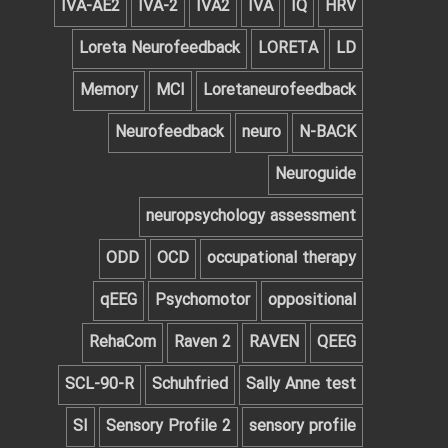
IVA-AE2
IVA-2
IVA2
IVA
IQ
HRV
Loreta Neurofeedback
LORETA
LD
Memory
MCI
Loretaneurofeedback
Neurofeedback
neuro
N-BACK
Neuroguide
neuropsychology assessment
ODD
OCD
occupational therapy
qEEG
Psychomotor
oppositional
RehaCom
Raven 2
RAVEN
QEEG‌
SCL-90-R
Schuhfried
Sally Anne test
SI
Sensory Profile 2
sensory profile