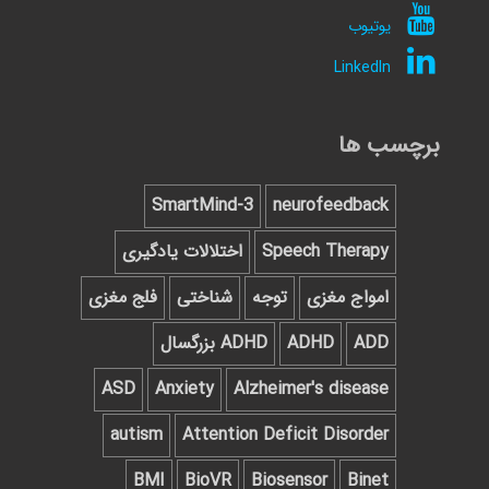
یوتیوب
LinkedIn
برچسب ها
SmartMind-3
neurofeedback
Speech Therapy
اختلالات یادگیری
امواج مغزی
توجه
شناختی
فلج مغزی
ADD
ADHD
ADHD بزرگسال
ASD
Anxiety
Alzheimer's disease
autism
Attention Deficit Disorder
BMI
BioVR
Biosensor
Binet