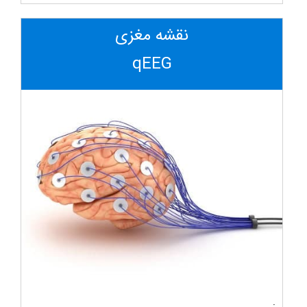
نقشه مغزی
qEEG
.