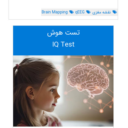
نقشه مغزی
qEEG
Brain Mapping
تست هوش
IQ Test