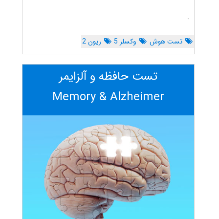
.
تست هوش
وکسلر 5
ریون 2
تست حافظه و آلزایمر
Memory & Alzheimer