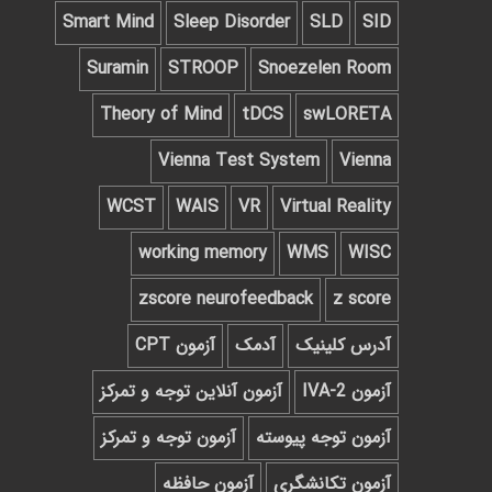
Smart Mind
Sleep Disorder
SLD
SID
Suramin
STROOP
Snoezelen Room
Theory of Mind
tDCS
swLORETA
Vienna Test System
Vienna
WCST
WAIS
VR
Virtual Reality
working memory
WMS
WISC
zscore neurofeedback
z score
آدرس کلینیک
آدمک
آزمون CPT
آزمون IVA-2
آزمون آنلاین توجه و تمرکز
آزمون توجه پیوسته
آزمون توجه و تمرکز
آزمون تکانشگری
آزمون حافظه