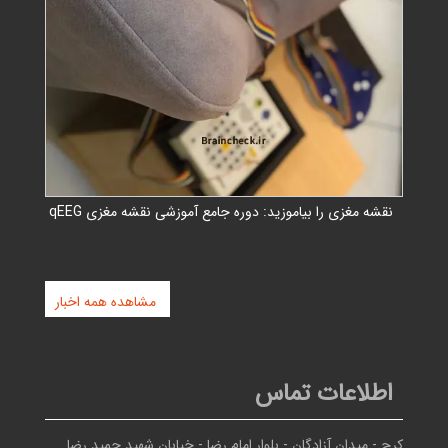
نقشه مغزی را بیاموزید: دوره جامع آموزشی نقشه مغزی qEEG
مشاهده همه اخبار
اطلاعات تماس
کرج - ميدان آزادگان - بلوار امام رضا - خيابان شهيد حميد رضا